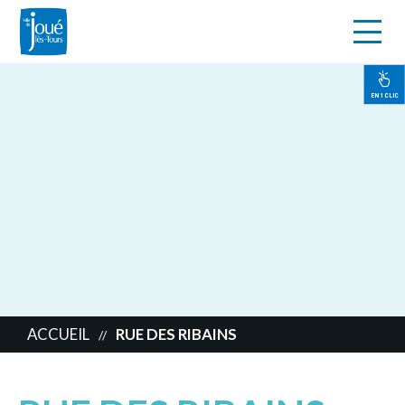
s
Aller
au
contenu
EN 1 CLIC
principal
ACCUEIL
RUE DES RIBAINS
//