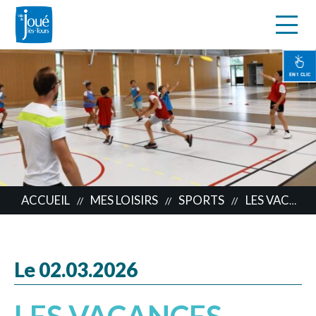
s
Aller
au
contenu
EN 1 CLIC
principal
ACCUEIL
MES LOISIRS
SPORTS
LES VACANCES SPORTIVES
//
//
//
Le 02.03.2026