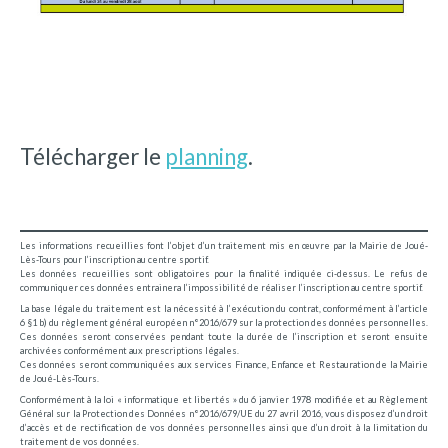
Télécharger le
planning
.
Les informations recueillies font l’objet d’un traitement mis en œuvre par la Mairie de Joué-
Lès-Tours pour l’inscription au centre sportif.
Les données recueillies sont obligatoires pour la finalité indiquée ci-dessus. Le refus de
communiquer ces données entrainera l’impossibilité de réaliser l’inscription au centre sportif.
La base légale du traitement est la nécessité à l’exécution du contrat, conformément à l’article
6 §1 b) du règlement général européen n°2016/679 sur la protection des données personnelles.
Ces données seront conservées pendant toute la durée de l’inscription et seront ensuite
archivées conformément aux prescriptions légales.
Ces données seront communiquées aux services Finance, Enfance et Restauration de la Mairie
de Joué-Lès-Tours.
Conformément à la loi « informatique et libertés » du 6 janvier 1978 modifiée et au Règlement
Général sur la Protection des Données n°2016/679/UE du 27 avril 2016, vous disposez d’un droit
d’accès et de rectification de vos données personnelles ainsi que d’un droit à la limitation du
traitement de vos données.