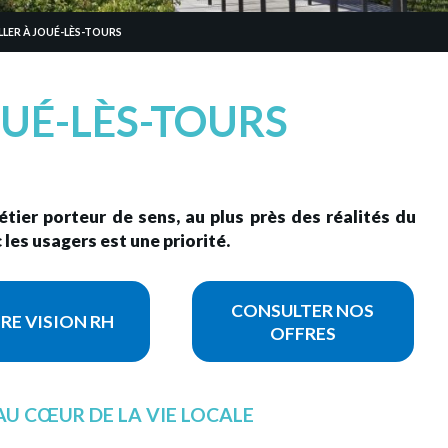
LLER À JOUÉ-LÈS-TOURS
OUÉ-LÈS-TOURS
étier porteur de sens, au plus près des réalités du
 les usagers est une priorité.
CONSULTER NOS
RE VISION RH
OFFRES
AU CŒUR DE LA VIE LOCALE