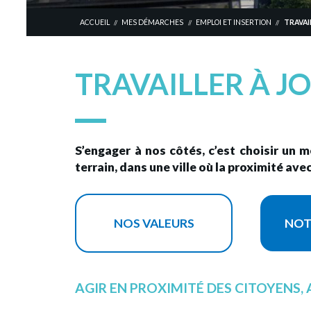
ACCUEIL
MES DÉMARCHES
EMPLOI ET INSERTION
TRAVAI
//
//
//
TRAVAILLER À J
S’engager à nos côtés, c’est choisir un m
terrain, dans une ville où la proximité avec
NOS VALEURS
NOT
AGIR EN PROXIMITÉ DES CITOYENS, 