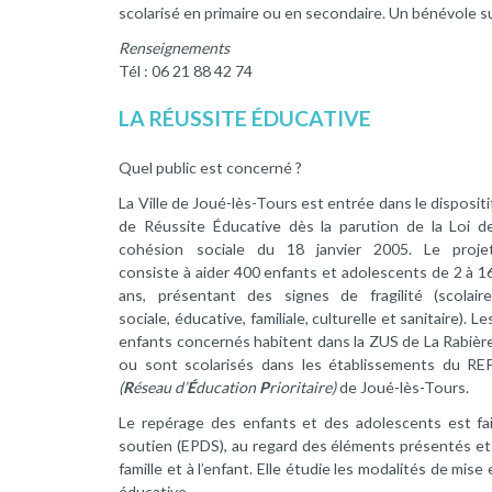
scolarisé en primaire ou en secondaire. Un bénévole s
Renseignements
Tél : 06 21 88 42 74
LA RÉUSSITE ÉDUCATIVE
Quel public est concerné ?
La Ville de Joué-lès-Tours est entrée dans le dispositi
de Réussite Éducative dès la parution de la Loi d
cohésion sociale du 18 janvier 2005. Le proje
consiste à aider 400 enfants et adolescents de 2 à 1
ans, présentant des signes de fragilité (scolaire
sociale, éducative, familiale, culturelle et sanitaire). Le
enfants concernés habitent dans la ZUS de La Rabièr
ou sont scolarisés dans les établissements du RE
(
R
éseau d’
É
ducation
P
rioritaire)
de Joué-lès-Tours.
Le repérage des enfants et des adolescents est fai
soutien (EPDS), au regard des éléments présentés et 
famille et à l’enfant. Elle étudie les modalités de mise
éducative.