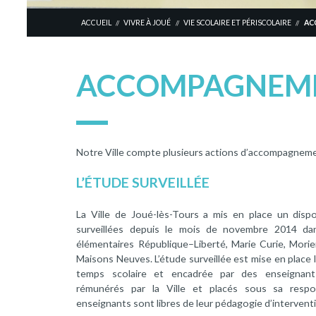
ACCUEIL
VIVRE À JOUÉ
VIE SCOLAIRE ET PÉRISCOLAIRE
AC
//
//
//
ACCOMPAGNEME
Notre Ville compte plusieurs actions d’accompagnement
L’ÉTUDE SURVEILLÉE
La Ville de Joué-lès-Tours a mis en place un dispo
surveillées depuis le mois de novembre 2014 da
élémentaires République–Liberté, Marie Curie, Morie
Maisons Neuves. L’étude surveillée est mise en place l
temps scolaire et encadrée par des enseignants
rémunérés par la Ville et placés sous sa respon
enseignants sont libres de leur pédagogie d’intervent