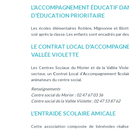
L’ACCOMPAGNEMENT ÉDUCATIF DAN
D’
É
DUCATION
P
RIORITAIRE
Les écoles élémentaires Rotière, Mignonne et Blo
soir après la classe. Les enfants sont encadrés par d
LE
C
ONTRAT
L
OCAL D’
A
CCOMPAGN
VALLÉE VIOLETTE
Les Centres Sociaux du Morier et de la Vallée Viole
secteur, un
C
ontrat
L
ocal d’
A
ccompagnement
S
colai
animateurs du centre social.
Renseignements
Centre social du Morier : 02 47 67 03 36
Centre social de la Vallée Violette : 02 47 53 87 62
L’ENTRAIDE SCOLAIRE AMICALE
Cette association composée de bénévoles réalise 