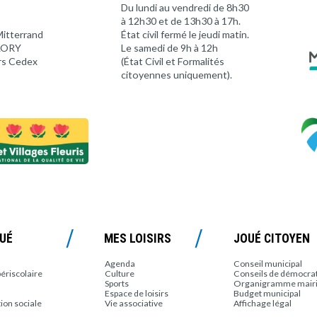
Du lundi au vendredi de 8h30
à 12h30 et de 13h30 à 17h.
Mitterrand
État civil fermé le jeudi matin.
 LORY
Le samedi de 9h à 12h
rs Cedex
(État Civil et Formalités
citoyennes uniquement).
OUÉ
MES LOISIRS
JOUÉ CITOYEN
Agenda
Conseil municipal
périscolaire
Culture
Conseils de démocrati
Sports
Organigramme mair
Espace de loisirs
Budget municipal
tion sociale
Vie associative
Affichage légal