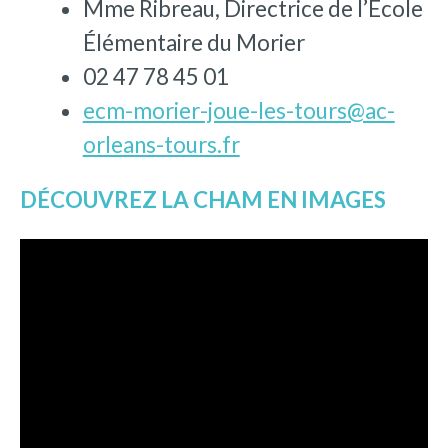
Mme Ribreau, Directrice de l’École
Élémentaire du Morier
02 47 78 45 01
ecm-morier-joue-les-tours@ac-
orleans-tours.fr
DÉCOUVREZ LA CHAM EN IMAGES