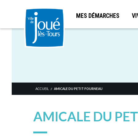
MES DÉMARCHES
VI
Aller
au
contenu
principal
ACCUEIL
AMICALE DU PETIT FOURNEAU
//
AMICALE DU PE