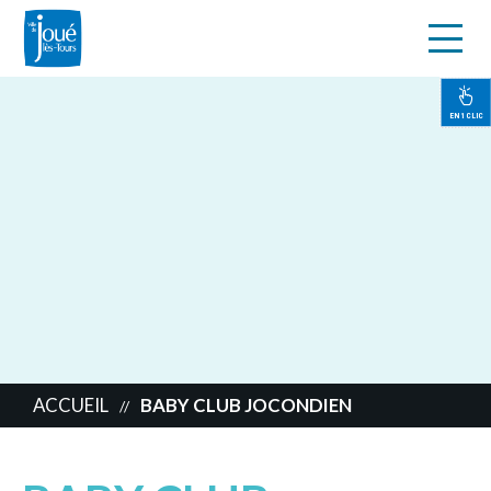
s
Aller
au
contenu
EN 1 CLIC
principal
ACCUEIL
BABY CLUB JOCONDIEN
//