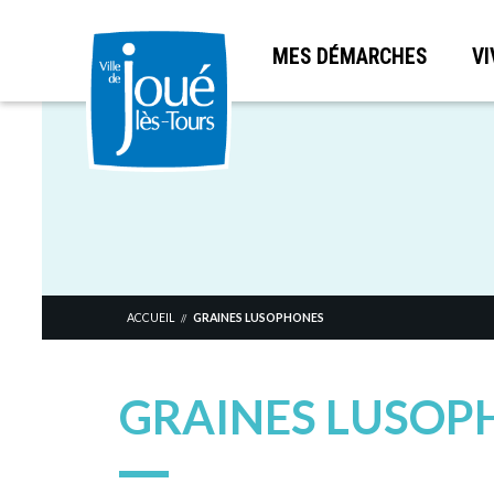
MES DÉMARCHES
VI
Aller
au
contenu
principal
ACCUEIL
GRAINES LUSOPHONES
//
GRAINES LUSOP