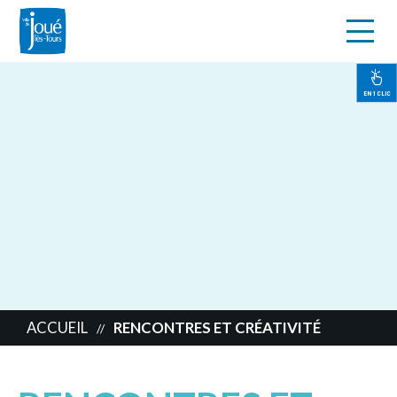
s
Aller
au
contenu
EN 1 CLIC
principal
ACCUEIL
RENCONTRES ET CRÉATIVITÉ
//