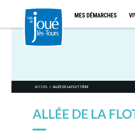
MES DÉMARCHES
VI
Aller
au
contenu
principal
ACCUEIL
ALLÉE DE LA FLOTTIÈRE
//
ALLÉE DE LA FLO