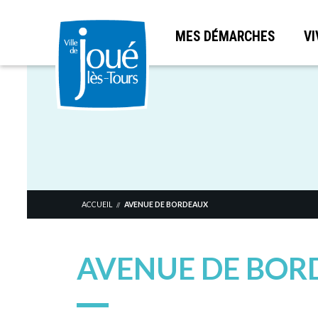
MES DÉMARCHES
VI
Aller
au
contenu
principal
ACCUEIL
AVENUE DE BORDEAUX
//
AVENUE DE BOR