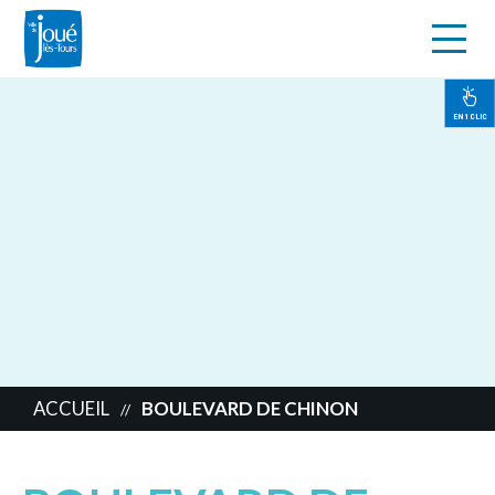
s
Aller
au
contenu
EN 1 CLIC
principal
ACCUEIL
BOULEVARD DE CHINON
//