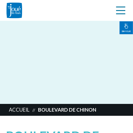
s
Aller
au
contenu
EN 1 CLIC
principal
ACCUEIL
BOULEVARD DE CHINON
//