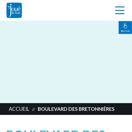
s
Aller
au
contenu
EN 1 CLIC
principal
ACCUEIL
BOULEVARD DES BRETONNIÈRES
//