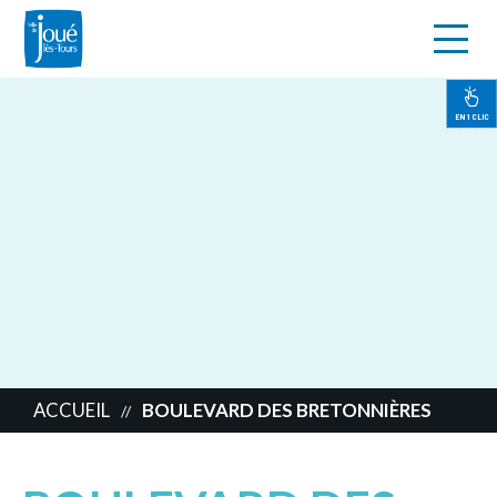
s
Aller
au
contenu
EN 1 CLIC
principal
ACCUEIL
BOULEVARD DES BRETONNIÈRES
//