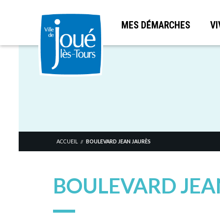
MES DÉMARCHES
VI
Aller
au
contenu
principal
ACCUEIL
BOULEVARD JEAN JAURÈS
//
BOULEVARD JEA