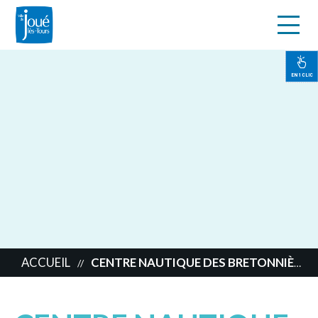
s
Aller
au
contenu
EN 1 CLIC
principal
ACCUEIL
CENTRE NAUTIQUE DES BRETONNIÈRES
//