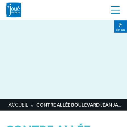
s
Aller
au
contenu
EN 1 CLIC
principal
ACCUEIL
CONTRE ALLÉE BOULEVARD JEAN JAURÈS
//