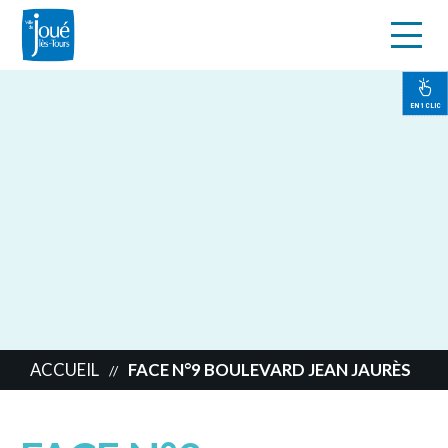
s
Aller
au
contenu
EN 1 CLIC
principal
ACCUEIL
FACE N°9 BOULEVARD JEAN JAURÈS
//