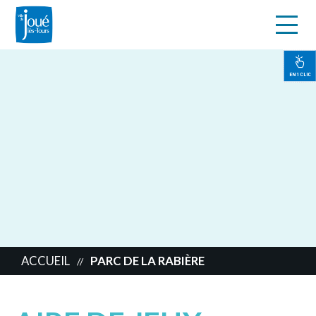
s
Aller
au
contenu
EN 1 CLIC
principal
ACCUEIL
PARC DE LA RABIÈRE
//