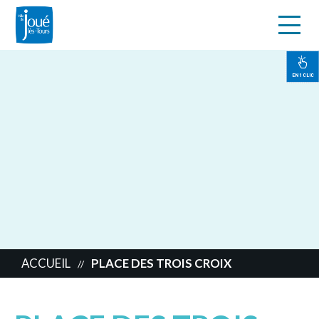
s
Aller
au
contenu
EN 1 CLIC
principal
ACCUEIL
PLACE DES TROIS CROIX
//