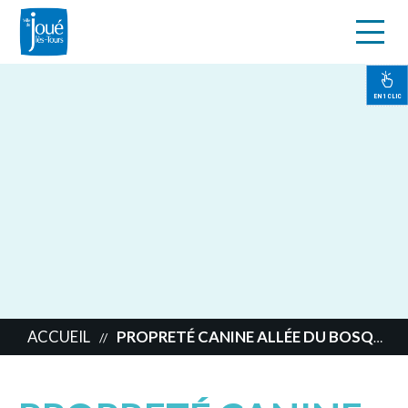
s
Aller
au
contenu
EN 1 CLIC
principal
ACCUEIL
PROPRETÉ CANINE ALLÉE DU BOSQUET
//