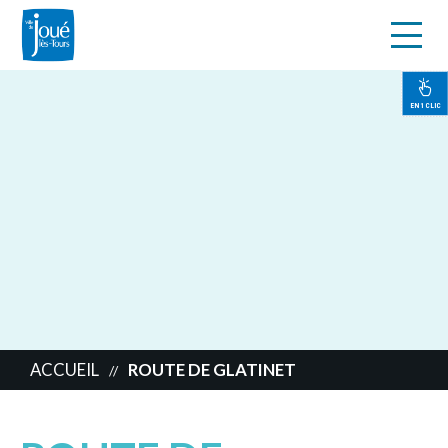
s
Aller
au
contenu
EN 1 CLIC
principal
ACCUEIL
ROUTE DE GLATINET
//