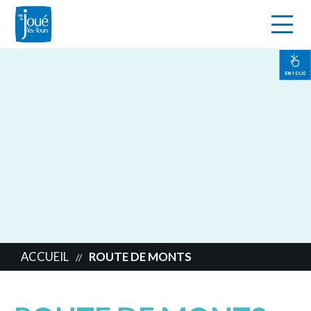
s
Aller
au
contenu
EN 1 CLIC
principal
ACCUEIL
ROUTE DE MONTS
//