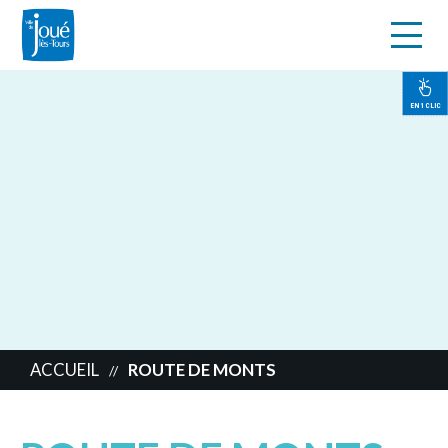
s
Aller
au
contenu
EN 1 CLIC
principal
ACCUEIL
ROUTE DE MONTS
//