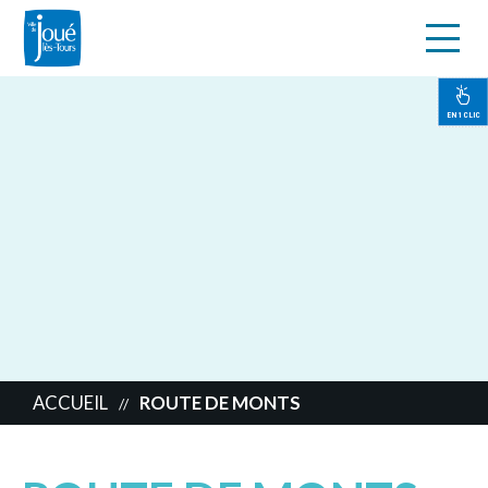
s
Aller
au
contenu
EN 1 CLIC
principal
ACCUEIL
ROUTE DE MONTS
//