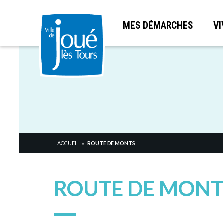
MES DÉMARCHES
VI
Aller
au
contenu
principal
ACCUEIL
ROUTE DE MONTS
//
ROUTE DE MONT