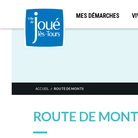
MES DÉMARCHES
VI
Aller
au
contenu
principal
ACCUEIL
ROUTE DE MONTS
//
ROUTE DE MONT