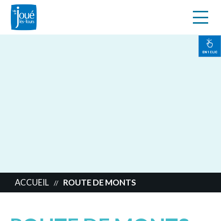
s
Aller
au
contenu
EN 1 CLIC
principal
ACCUEIL
ROUTE DE MONTS
//