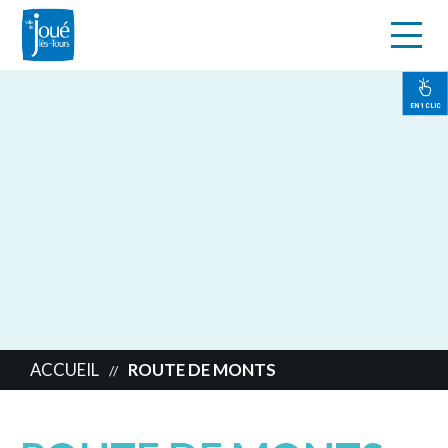
s
Aller
au
contenu
EN 1 CLIC
principal
ACCUEIL
ROUTE DE MONTS
//