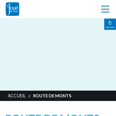
s
Aller
au
contenu
EN 1 CLIC
principal
ACCUEIL
ROUTE DE MONTS
//