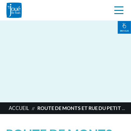
s
Aller
au
contenu
EN 1 CLIC
principal
ACCUEIL
ROUTE DE MONTS ET RUE DU PETIT MORON
//