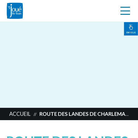
s
Aller
au
contenu
EN 1 CLIC
principal
ACCUEIL
ROUTE DES LANDES DE CHARLEMAGNE
//