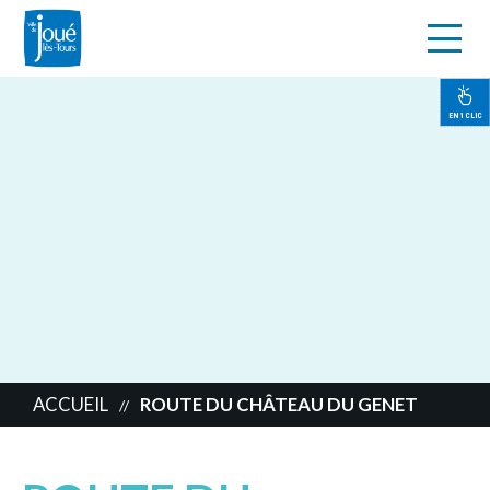
s
Aller
au
contenu
EN 1 CLIC
principal
ACCUEIL
ROUTE DU CHÂTEAU DU GENET
//