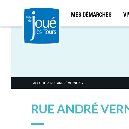
MES DÉMARCHES
VI
Aller
au
contenu
principal
ACCUEIL
RUE ANDRÉ VERNEREY
//
RUE ANDRÉ VER