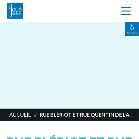
s
Aller
au
contenu
EN 1 CLIC
principal
ACCUEIL
RUE BLÉRIOT ET RUE QUENTIN DE LA TOUR
//