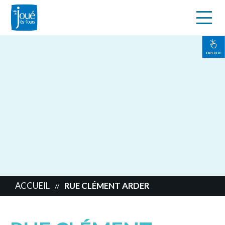
s
Aller
au
contenu
EN 1 CLIC
principal
ACCUEIL
RUE CLÉMENT ARDER
//