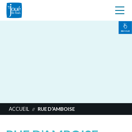
s
Aller
au
contenu
EN 1 CLIC
principal
ACCUEIL
RUE D’AMBOISE
//