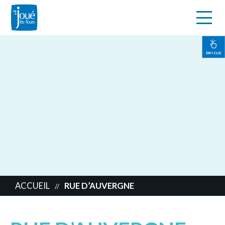
s
Aller
au
contenu
EN 1 CLIC
principal
ACCUEIL
RUE D’AUVERGNE
//