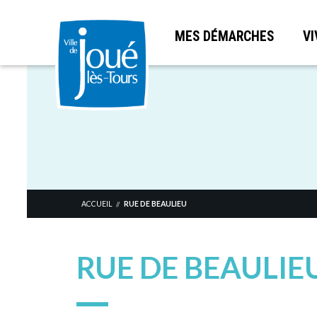
MES DÉMARCHES
VI
Aller
au
contenu
principal
ACCUEIL
RUE DE BEAULIEU
//
RUE DE BEAULIE