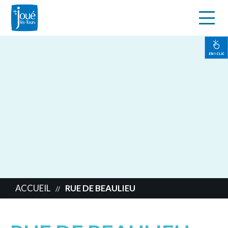
s
Aller
au
contenu
EN 1 CLIC
principal
ACCUEIL
RUE DE BEAULIEU
//