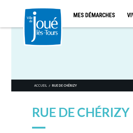
MES DÉMARCHES
VI
Aller
au
contenu
principal
ACCUEIL
RUE DE CHÉRIZY
//
RUE DE CHÉRIZY