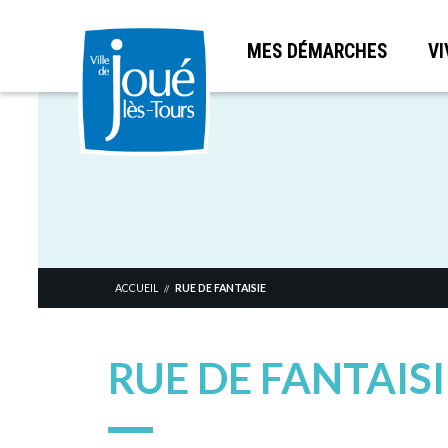
MES DÉMARCHES
VI
Aller
au
contenu
principal
ACCUEIL
RUE DE FANTAISIE
//
RUE DE FANTAISI