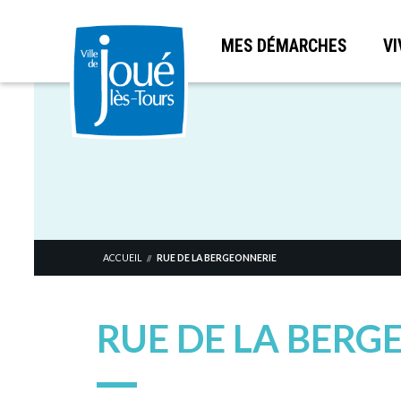
MES DÉMARCHES
VI
Aller
au
contenu
principal
ACCUEIL
RUE DE LA BERGEONNERIE
//
RUE DE LA BERG