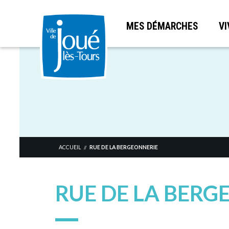
MES DÉMARCHES
VI
Aller
au
contenu
principal
ACCUEIL
RUE DE LA BERGEONNERIE
//
RUE DE LA BERG