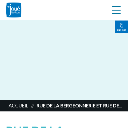
s
Aller
au
contenu
EN 1 CLIC
principal
ACCUEIL
RUE DE LA BERGEONNERIE ET RUE DE PÉNAVET
//