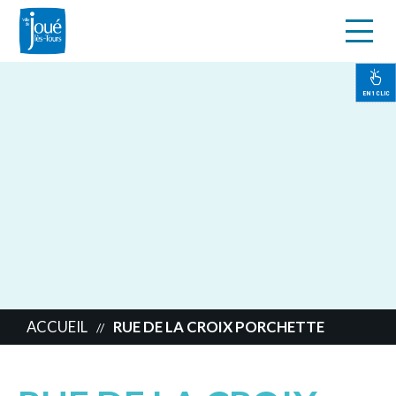
s
Aller
au
contenu
EN 1 CLIC
principal
ACCUEIL
RUE DE LA CROIX PORCHETTE
//