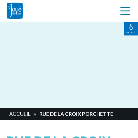
s
Aller
au
contenu
EN 1 CLIC
principal
ACCUEIL
RUE DE LA CROIX PORCHETTE
//