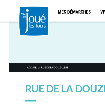
MES DÉMARCHES
VI
Aller
au
contenu
principal
ACCUEIL
RUE DE LA DOUZILLÈRE
//
RUE DE LA DOUZ