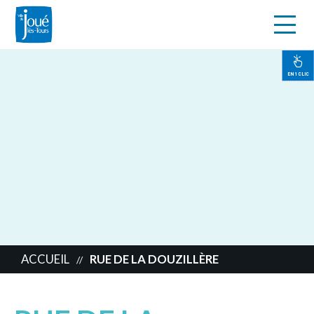
s
Aller
au
contenu
EN 1 CLIC
principal
ACCUEIL
RUE DE LA DOUZILLÈRE
//